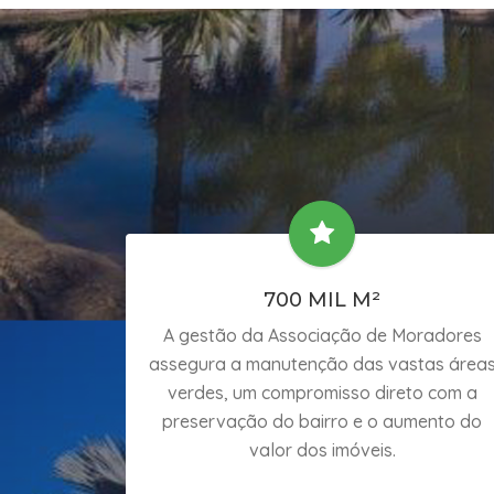
700 MIL M²
A gestão da Associação de Moradores
assegura a manutenção das vastas área
verdes, um compromisso direto com a
preservação do bairro e o aumento do
valor dos imóveis.