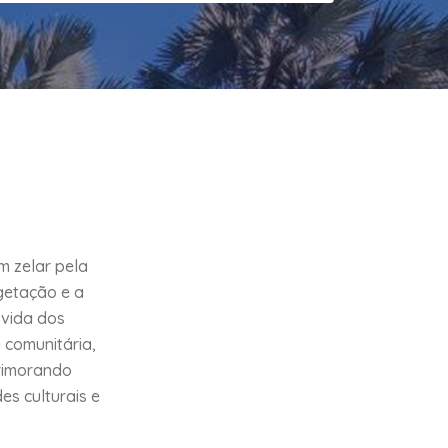
m zelar pela
getação e a
 vida dos
 comunitária,
primorando
es culturais e