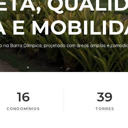
TA, QUALI
A E MOBILID
ão na Barra Olímpica, projetado com áreas amplas e comodi
16
39
CONDOMÍNIOS
TORRES