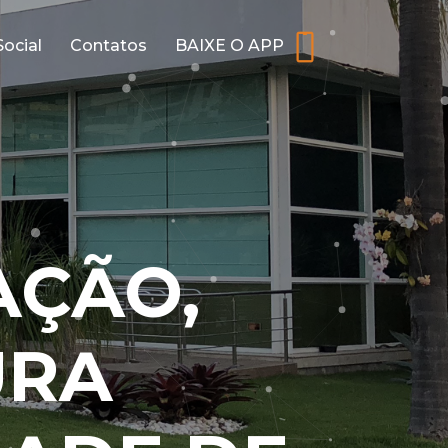
Social
Contatos
BAIXE O APP
AÇÃO,
URA