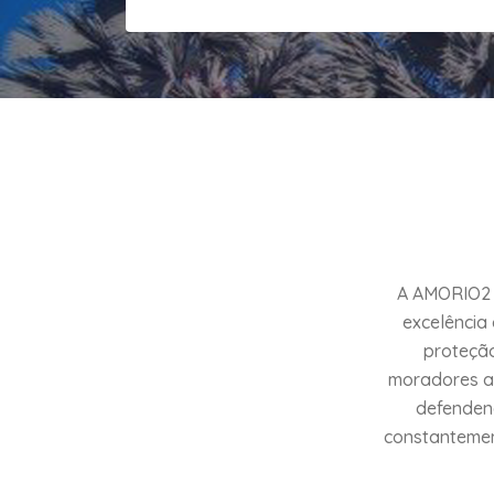
A AMORIO2 (
excelência
proteção
moradores at
defendend
constantement