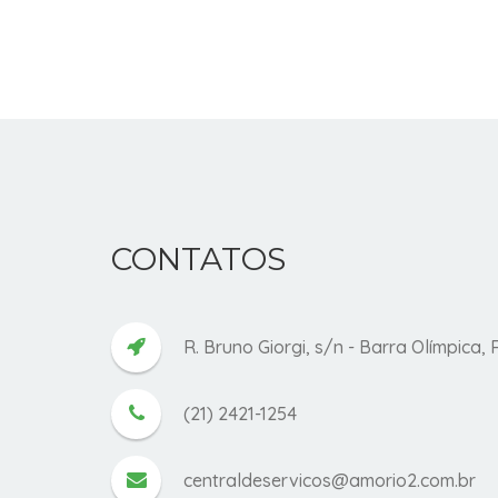
CONTATOS
R. Bruno Giorgi, s/n - Barra Olímpica, 
(21) 2421-1254
centraldeservicos@amorio2.com.br